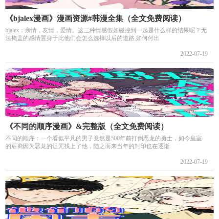
《bjalex漫画》漫画资源#韩漫全集（全文免费阅读）
bjalex：亲情，友情，爱情。这三种情感假如碰撞到一起是什么样的结果呢？无
法掩盖的感情置身于此他们会怎么选择以后的道路,如何付出
2022-07-19
《不同的顺序漫画》&完整版（全文免费阅读）
不同的顺序：一个看似平凡的男子竟然是500年前打倒恶龙的勇士，如今皇室
的后裔因为恶龙的诅咒找上了他，随之而来当年的封印也在逐渐
2022-07-19