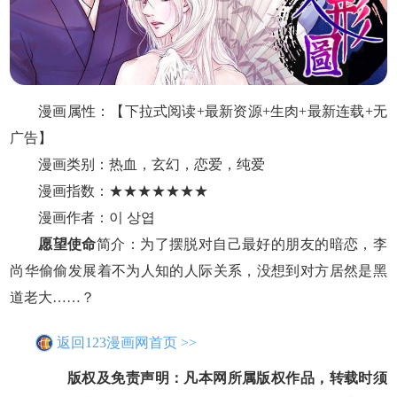
漫画属性：【下拉式阅读+最新资源+生肉+最新连载+无
广告】
漫画类别：热血，玄幻，恋爱，纯爱
漫画指数：★★★★★★★
漫画作者：이 상엽
愿望使命
简介：为了摆脱对自己最好的朋友的暗恋，李
尚华偷偷发展着不为人知的人际关系，没想到对方居然是黑
道老大……？
返回123漫画网首页 >>
版权及免责声明：凡本网所属版权作品，转载时须