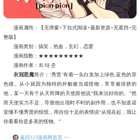
漫画属性：【无弹窗+下拉式阅读+最新资源+无遮挡+完
整版】
漫画类别：搞笑，热血，玄幻，恋爱
漫画指数：★★★★★★★★★
漫画作者：최 태 준
衣冠恶魔
简介：‘秀贤’有着一头白发加上绿色,蓝色的异
色瞳。从小就因为独特的外貌被当成怪物，常常被排挤的
他，某一天有个从天而降的天使跟他说“我来治好你的。”然
而天使实力不足，导致他出现时不时的副作用…也不知道诺
亚懂不懂秀贤的惊慌，用自信十足的表情说“从现在起，我让
你看看你是多美的怪物。”
返回123漫画网首页 >>